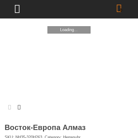
0
Loading...
Восток-Европа Алмаз
SKU:
NH35-320H263
.
Category:
Herrenuhr
.