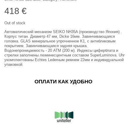
418
€
Out of stock
Автоматический механизм SEIKO NH35A (производство Япония) .
Корпус титан. Диаметр 47 мм, Dicke 16мм. Завинчивающаяся
головка. GLAS минеральное упрочненное K1, с антибликовым
покрытием. Завинчивающаяся задняя крышка.
Водонепроницаемость - 20 АТМ (200 м). Индексы циферблата и
стрелки заполнены люминесцентным составом SuperLuminova. Uhr
укомплектованы Echtes Lederным ремнем 22мм и индивидуальной
упаковкой.
ОПЛАТИ КАК УДОБНО